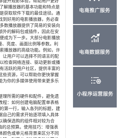
够提升观影体验，帮助用户更好
。了解播放器的基本功能和特点是
网是获取软件下载的最佳途径。通
找到好用的电影播放器，务必查
大多数播放器提供了简易的安装向
额外的解码包或插件，因此在安
作便成为下一步。大部分电影播放
音量、亮度、画面比例等参数。利
探索播放器的高级功能。例如，许
，让用户可以选择不同语言的配
可以检查网络连接、驱动更新或播
都有活跃的用户社区，提供丰富的
这些资源，可以帮助你更快掌握
能为你的多媒体使用带来更多乐
整理所需的硬件和配件，避免遗
教程：如何创建电脑配置单表格
。在表格的第一行，输入各列的标题，建
据自己的需求开始逐项填入具体
以确保选购的组件相对较为合
脑的总预算。使用技巧：增强表
体颜色或单元格背景来区分不同