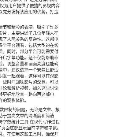
不仅为用户提供了便捷的影视内容
以充分发挥该应用的优势，打造
情节和精彩的表演，吸引了许多
的影片，主要讲述了几位年轻人在
现了人际关系的复杂性。这部电
过多个平台观看，包括大型的在线
质。同时，部分平台可能需要付
议开启字幕功能。这不仅能帮助非
验。调整音量和画面亮度也能确
剧情中，建议选择一个安静且舒适
朋友一起观看，这样可以在观影
花一些时间回味影片的深意。可以
讨论和解析视频，加入这些讨论
够更好地欣赏一路向西这部电
样的观影体验。
数限制的问题，无论是文章、报
助于提高文章的清晰度和简洁
符字数统计工具 在现代写作过程
具都会在页面底部显示当前字符和字数。
息。在使用这些工具时，确保开