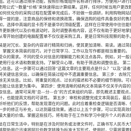
粗。还可以通过排序功能，按照价格或组件名称进行排序，方便用户进行
使用公式“=数量*价格”来快速得出计算结果。这样，任何时候当用户更
如何优化你的采购过程在配置单完成后，不妨做一些调研，利用购物网站
得一提的是，注意商品的保修和退换政策，确保选购的组件具备良好的售
如，选择中高端的显卡而不是豪华的顶级配置，这样在日常使用中往往能
件更新换代以及价格波动时，及时调整表格内容，这不仅有助于更好地掌
从零开始创建的电脑配置单不仅仅是采购工具，更是日常科技观察的助手
是对冗长、复杂的内容进行精简和归纳，使其更加清晰、易读。通过简
。掌握文本简装的技巧，对于日常学习、工作以及写作都是相当重要的。
受众的需求。不同的受众对信息的理解能力和关注点各异。例如，对一般
使用行业术语和数据支持。了解受众心理，有助于筛选和调整信息。 第
心信息。这一步骤可以通过回答“这篇文章的主要观点是什么？”以及“读者
将关键信息突出，以确保在简装过程中不遗漏重要信息。 第三步：去除
除无关信息。比如，将重复的观点、过长的描述和不必要的细节剔除。可
也能让信息更为集中。 第四步：使用清晰的结构文本简装不仅关乎内容
取信息。通常可采用“总—分—合”的方式来组织内容，即先概述主要观点
计，也能提高文档的可读性。 第五步：审校和调整完成文本简装后，最
听听他们的反馈，帮助发现潜在的问题。此时应着重检查逻辑是否清晰、
一步的修正与补充，以达到最佳效果。通过以上五个步骤，可以实现高效
最大量的价值。掌握这些技巧，将有助于在工作和学习中提升个人的表达
在日常生活中，特别是在涉及时财务或法律文件时，正确书写人民币大
够帮助用户迅速将阿拉伯数字转换为标准大写形式。使用时，只需将需要