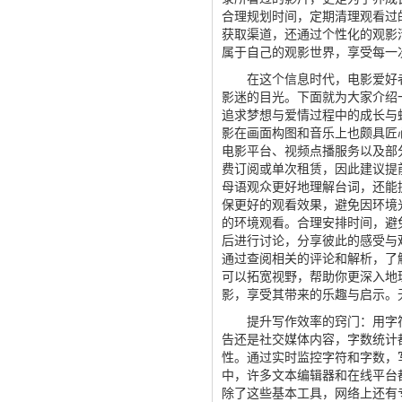
合理规划时间，定期清理观看过
获取渠道，还通过个性化的观影
属于自己的观影世界，享受每一
在这个信息时代，电影爱好者
影迷的目光。下面就为大家介绍
追求梦想与爱情过程中的成长与
影在画面构图和音乐上也颇具匠
电影平台、视频点播服务以及部
费订阅或单次租赁，因此建议提
母语观众更好地理解台词，还能
保更好的观看效果，避免因环境
的环境观看。合理安排时间，避
后进行讨论，分享彼此的感受与
通过查阅相关的评论和解析，了
可以拓宽视野，帮助你更深入地
影，享受其带来的乐趣与启示。
提升写作效率的窍门：用字符字
告还是社交媒体内容，字数统计
性。通过实时监控字符和字数，
中，许多文本编辑器和在线平台都提供
除了这些基本工具，网络上还有