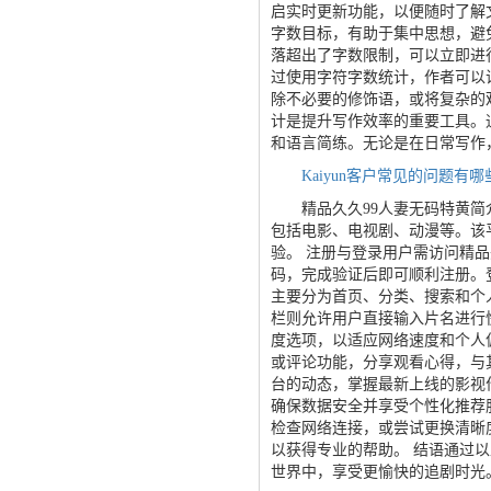
启实时更新功能，以便随时了解
字数目标，有助于集中思想，避
落超出了字数限制，可以立即进
过使用字符字数统计，作者可以
除不必要的修饰语，或将复杂的
计是提升写作效率的重要工具。
和语言简练。无论是在日常写作
Kaiyun客户常见的问题有哪
精品久久99人妻无码特黄简介
包括电影、电视剧、动漫等。该
验。 注册与登录用户需访问精
码，完成验证后即可顺利注册。
主要分为首页、分类、搜索和个
栏则允许用户直接输入片名进行
度选项，以适应网络速度和个人
或评论功能，分享观看心得，与
台的动态，掌握最新上线的影视
确保数据安全并享受个性化推荐
检查网络连接，或尝试更换清晰
以获得专业的帮助。 结语通过
世界中，享受更愉快的追剧时光