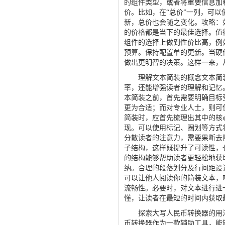
的组件类型，或者将重要信息加
价。比如，在“总价”一列，可以
新，总价也会随之变化。攻略：
的价格都是当下的最佳选择。值
组件的选择上做到性价比高，例
预算。保持配置单的更新。当硬
做出更明智的决策。这样一来，
理解文本简装的概念文本简装
率，还能增强读者的理解和记忆
本简装之前，首先需要明确目标
更为合适；而对专业人士，则可
简装时，应首先梳理出其中的核
现。可以使用标记、圈划等方式
分散读者的注意力，需要果断去
子结构，这样既提升了可读性，
的结构能够帮助读者更轻松地获
纳。合理的段落划分及行间距设
可以让他人阅读你的简装文本，
流畅性。必要时，对文本进行进
懂，让读者在最短的时间内获取
探索大写人民币转换器的用法
币转换器作为一款辅助工具，能