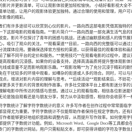
的影片并更新清单，可以让观影体验更加轻松愉快。 小结好看影视大全
清单功能，让用户的观影体验更加独特。通过合理的使用和管理，用户可
次影像的精彩。
们有许多途径可以欣赏到心仪的影片。一路向西这部电影凭借其独特的
一下这部电影的观看指南。**影片简介**一路向西是一部充满生活气息
蜕变。影片不仅探讨了青年的困惑与挑战，还通过幽默感和感人的情节展
心，吸引了观众的关注。**观看渠道**目前，一路向西的完整版可以通
分流媒体应用。要确保选择官方授权的渠道，以获得最佳的观看体验和画
前了解不同平台的定价和服务。**使用技巧**在观看电影的过程中，建
提高观看的沉浸感。如果你的设备支持，选择高清画质将提升整体观影体
光线或音量不足而影响观影乐趣。**观影攻略**为了充分沉浸于精彩的
免在干扰较多的环境中观看，如嘈杂的街道或人多的场合。同时，可以与
观点，增进对影片内容的理解与思考。**后续活动**观影结束后，不妨
解更多关于影片的背景和制作故事。许多社交媒体平台上都有影迷分享的
理解电影中所传达的情感与思想。通过以上的观看指南，相信各位影迷能
无论是独自观看还是与朋友分享，努力从中汲取感悟，相信你会收获不一
数统计了解字符字数统计的意义 许多写作者在创作过程中常常面临字
都显得尤为重要。字符字数统计不仅能帮助作者保持在规定字数内，还有
写作者能够更好地组织思路和调整内容，从而提升写作效率。如何使用字
了字数统计功能。例如，Microsoft Word、Google Docs等工
专门的字数统计网站，用户只需粘贴文本，即可获得详细的字符及字数信