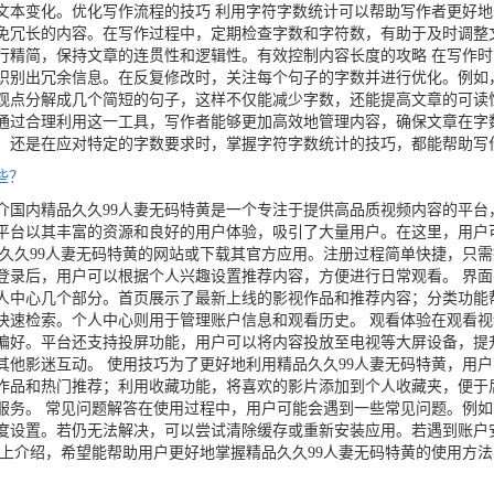
文本变化。优化写作流程的技巧 利用字符字数统计可以帮助写作者更好
免冗长的内容。在写作过程中，定期检查字数和字符数，有助于及时调整
行精简，保持文章的连贯性和逻辑性。有效控制内容长度的攻略 在写作
识别出冗余信息。在反复修改时，关注每个句子的字数并进行优化。例如
观点分解成几个简短的句子，这样不仅能减少字数，还能提高文章的可读
通过合理利用这一工具，写作者能够更加高效地管理内容，确保文章在字
，还是在应对特定的字数要求时，掌握字符字数统计的技巧，都能帮助写
些？
国内精品久久99人妻无码特黄是一个专注于提供高品质视频内容的平台
平台以其丰富的资源和良好的用户体验，吸引了大量用户。在这里，用户
品久久99人妻无码特黄的网站或下载其官方应用。注册过程简单快捷，只
登录后，用户可以根据个人兴趣设置推荐内容，方便进行日常观看。 界
人中心几个部分。首页展示了最新上线的影视作品和推荐内容；分类功能
快速检索。个人中心则用于管理账户信息和观看历史。 观看体验在观看
偏好。平台还支持投屏功能，用户可以将内容投放至电视等大屏设备，提
其他影迷互动。 使用技巧为了更好地利用精品久久99人妻无码特黄，用
作品和热门推荐；利用收藏功能，将喜欢的影片添加到个人收藏夹，便于
服务。 常见问题解答在使用过程中，用户可能会遇到一些常见问题。例
度设置。若仍无法解决，可以尝试清除缓存或重新安装应用。若遇到账户
以上介绍，希望能帮助用户更好地掌握精品久久99人妻无码特黄的使用方
。