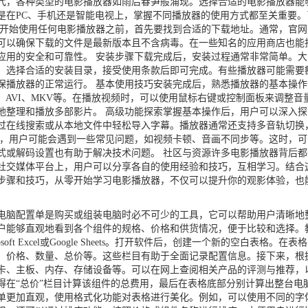
，各种类型的电影播放器如雨后春笋般涌现。选择合适的电影播放器能
是在PC、手机还是智能电视上，掌握不同播放器的使用方式都至关重要
在开始使用任何电影播放器之前，首先要找到合适的下载地址。通常，官
可以确保下载的文件是最新版本且不含病毒。在一些知名的应用商店也能
应用的安全和可靠性。 安装步骤下载完成后，安装过程通常非常简单。
，选择合适的安装目录，接受使用条款后即可完成。有些播放器可能需要
保播放器的正常运行。 基本使用技巧安装完成后，熟悉播放器的基本操
、AVI、MKV等。在播放视频时，可以使用鼠标右键或控制面板来调整
地整理和播放多部影片。 高级功能探索掌握基本操作后，用户可以深入
过在线搜索或从本地文件中轻松导入字幕。播放器通常还支持多音轨切换
中，用户可能会遇到一些常见问题，如视频卡顿、音画不同步等。这时，
式或解码设置也有助于解决技术问题。 社区与资源许多电影播放器背后
社交媒体平台上，用户可以分享各自的使用经验和技巧，互相学习。结合
步骤和技巧，从零开始学习电影播放器，不仅可以提升你的观影体验，也
脑配置单是购买或组装电脑时必不可少的工具，它可以帮助用户清晰地
户能够直观地看到各个组件的规格、价格和供货情况，便于比较和选择。
oft Excel或Google Sheets。打开软件后，创建一个新的空白表格
、价格、数量、总价等。这些栏目有助于全面记录配置信息。接下来，根
卡、主板、内存、存储设备等。可以在网上查阅相关产品的评测与推荐，
得在“总价”栏目计算该组件的总费用，最后在表格底部分别计算出整台电
单更加直观，使用格式化功能对表格进行美化。例如，可以使用不同的字