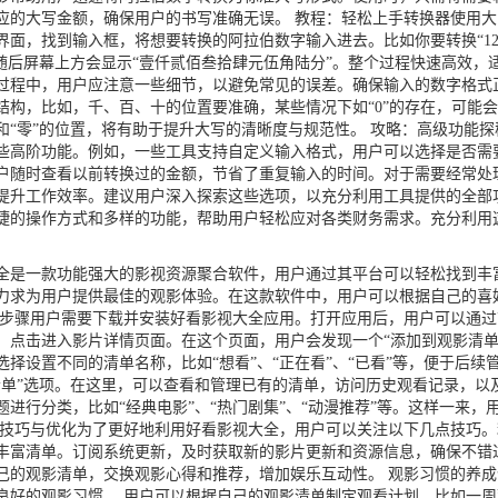
应的大写金额，确保用户的书写准确无误。 教程：轻松上手转换器使用
面，找到输入框，将想要转换的阿拉伯数字输入进去。比如你要转换“1234
，随后屏幕上方会显示“壹仟贰佰叁拾肆元伍角陆分”。整个过程快速高效，
过程中，用户应注意一些细节，以避免常见的误差。确保输入的数字格式
结构，比如，千、百、十的位置要准确，某些情况下如“0”的存在，可能会
和“零”的位置，将有助于提升大写的清晰度与规范性。 攻略：高级功能
些高阶功能。例如，一些工具支持自定义输入格式，用户可以选择是否需要
户随时查看以前转换过的金额，节省了重复输入的时间。对于需要经常处
提升工作效率。建议用户深入探索这些选项，以充分利用工具提供的全部
捷的操作方式和多样的功能，帮助用户轻松应对各类财务需求。充分利用
是一款功能强大的影视资源聚合软件，用户通过其平台可以轻松找到丰
力求为用户提供最佳的观影体验。在这款软件中，用户可以根据自己的喜
的步骤用户需要下载并安装好看影视大全应用。打开应用后，用户可以通
，点击进入影片详情页面。在这个页面，用户会发现一个“添加到观影清单”
择设置不同的清单名称，比如“想看”、“正在看”、“已看”等，便于后续
清单”选项。在这里，可以查看和管理已有的清单，访问历史观看记录，以
进行分类，比如“经典电影”、“热门剧集”、“动漫推荐”等。这样一来
用技巧与优化为了更好地利用好看影视大全，用户可以关注以下几点技巧
丰富清单。订阅系统更新，及时获取新的影片更新和资源信息，确保不错
己的观影清单，交换观影心得和推荐，增加娱乐互动性。 观影习惯的养
良好的观影习惯 。用户可以根据自己的观影清单制定观看计划，比如一