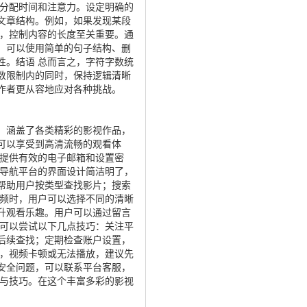
地分配时间和注意力。设定明确的
文章结构。例如，如果发现某段
时，控制内容的长度至关重要。通
，可以使用简单的句子结构、删
性。结语 总而言之，字符字数统
数限制内的同时，保持逻辑清晰
作者更从容地应对各种挑战。
，涵盖了各类精彩的影视作品，
可以享受到高清流畅的观看体
需提供有效的电子邮箱和设置密
面导航平台的界面设计简洁明了，
帮助用户按类型查找影片；搜索
视频时，用户可以选择不同的清晰
升观看乐趣。用户可以通过留言
户可以尝试以下几点技巧：关注平
后续查找；定期检查账户设置，
如，视频卡顿或无法播放，建议先
安全问题，可以联系平台客服，
法与技巧。在这个丰富多彩的影视