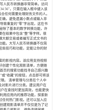
大写人民币转换器非常简单。访问
.56”，只需在输入框中键入该
适合任何需要处理财务文件的人。
正确，避免遗漏小数点或输入非
导致重复的“零”字出现，这在书
探秘除了基本的数字转换功能，许
在结果中包含“整”等字样。很
理大额交易或者编写正式文书的
功能。大写人民币转换器不仅简
这些技巧和功能，定能让你的财
富的影视内容。该应用支持视频
好创建个性化观影清单，方便随
过首页的搜索功能找寻自己感兴趣
或“收藏”的按钮，点击即可将该
管理。 清单管理与分类在个人中
及对影片进行分类。建议用户在
，用户在查找时更加高效，也能更快
。利用应用内的推荐功能，探索新
过任何热门影视。还可以加入应
成创建观影清单并不仅仅是为了记
周观看几部影片，避免选择困难。