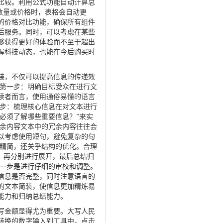
比较。利用公式功能自动计算总
改数量或价格时，表格会自动更
的价格对比功能，确保所有组件
后服务。同时，可以考虑在某些
够获得更好的体验而不至于超出
握科技动态，也能在今后购买时
。
装，不仅可以提高信息的传递效
 第一步：明确目标受众在进行文
读者而言，使用通俗易懂的语言
二步：梳理核心信息在对文本进行
必须了解哪些重要信息？”来实
冗余内容文本中的冗余内容往往会
以考虑使用短句，避免复杂的句
的精简，还关乎结构的优化。合理
，再分别进行展开，最后总结归
后一步是进行仔细的审校和调整。
信息是否完整，同时注意语言的
的文本简装，使信息更加精炼易
能力和归纳总结能力。
写金额显得尤为重要。大写人民
转换的数字输入到工具中，点击