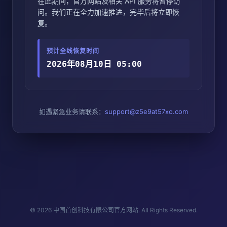
在此期间，官方网站及相关 API 服务将暂停访
问。我们正在全力加速推进，完毕后将立即恢
复。
预计全线恢复时间
2026年08月10日 05:00
如遇紧急业务请联系：
support@z5e9at57xo.com
© 2026 中国首创科技有限公司官方网站. All Rights Reserved.