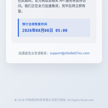
在此期间，官方网站及相关 API 服务将暂停访
问。我们正在全力加速推进，完毕后将立即恢
复。
预计全线恢复时间
2026年08月08日 05:00
如遇紧急业务请联系：
support@z5e9at57xo.com
© 2026 中国首创科技有限公司官方网站. All Rights Reserved.