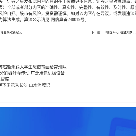
。证券之星发布此内容的目的在于传播更多信息，证券之星对其观点、
表）全部或者部分内容的准确性、真实性、完整性、有效性、及时性、原
风险自担。股市有风险，投资需谨慎。如对该内容存在异议，或发现违法
算法生成，算法公示请见 网信算备240019号。
业的绿色高效新纪元
下一篇：「机器人+」租金大跌、
苏超衢州籍大学生想借笔画给常州队
 分割器升降传动 广泛用途机械设备
A智库
机甲下周竞秀长沙 山水洲城记