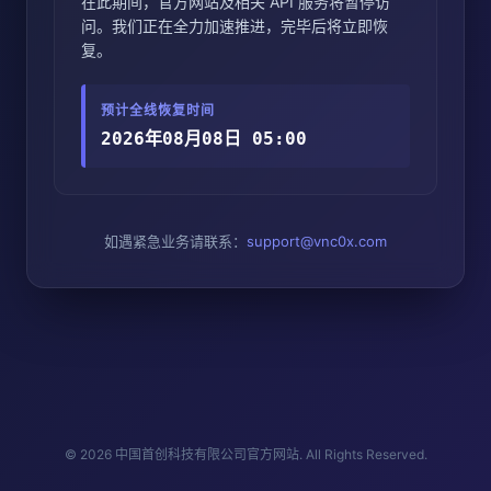
在此期间，官方网站及相关 API 服务将暂停访
问。我们正在全力加速推进，完毕后将立即恢
复。
预计全线恢复时间
2026年08月08日 05:00
如遇紧急业务请联系：
support@vnc0x.com
© 2026 中国首创科技有限公司官方网站. All Rights Reserved.