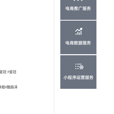
皇冠 #皇冠
洋舰#酷路泽