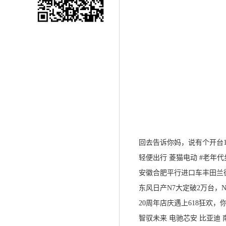
回去告诉你妈，说有个开台17年2
轻便出行 菱猫电动 #老年代步
安徽合肥平行进口车丰田兰德酷路
东风日产N7大定破2万台，N7现
20周年店庆遇上618狂欢，你选哪
智驭未来 电驰芯安 比亚迪 