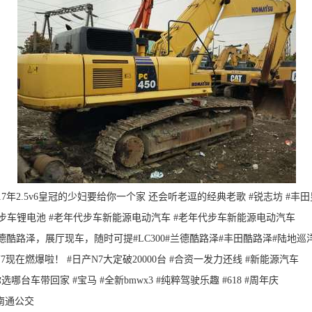
.5v6皇冠的少妇要给你一个家 还会听老逗的经典老歌 #锐志坊 #丰田
车锂电池 #老年代步车新能源电动汽车 #老年代步车新能源电动汽车
泽，展厅现车，随时可提#LC300#兰德酷路泽#丰田酷路泽#陆地巡
在燃爆啦！ #日产N7大定破20000台 #合资一发力还线 #新能源汽车
台车带回家 #宝马 #全新bmwx3 #纯粹驾驶乐趣 #618 #周年庆
南通公交