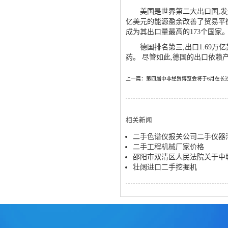
美国是世界第二大出口国,发送了2
亿美元的能源盈余改善了贸易平衡
成为其出口量最高的173个国家
德国排名第三,出口1.69万亿美
药。 尽管如此,德国的出口依
上一篇：第四届中非经贸博览会将于6月在长
相关新闻
二手色谱仪报关公司二手仪器
二手工程机械厂家价格
邵阳市双清区人民法院关于中联牌
壮阔进口二手挖掘机