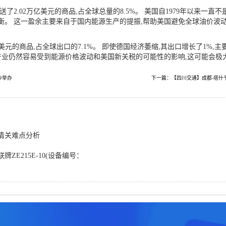
.02万亿美元的商品,占全球总量的8.5%。 美国自1979年以来一直不
。 这一盈余主要来自于国内能源生产的提振,帮助美国避免全球油价波动。
。
元的商品,占全球出口的7.1%。 即使德国经济萎缩,其出口增长了1%,
赖产业仍然容易受到能源价格波动和美国新关税的可能性的影响,这可能会极
沙举办
下一篇：【四川交通】成都-塔什干
清关难点分析
ZE215E-10(设备编号：