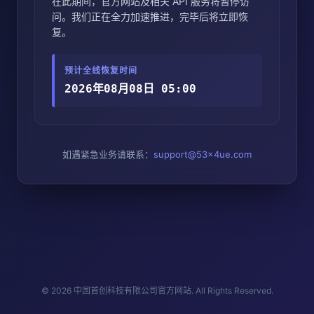
在此期间，官方网站及相关 API 服务将暂停访
问。我们正在全力加速推进，完毕后将立即恢
复。
预计全线恢复时间
2026年08月08日 05:00
如遇紧急业务请联系：
support@53x4ue.com
© 2026 中国首创科技有限公司官方网站. All Rights Reserved.